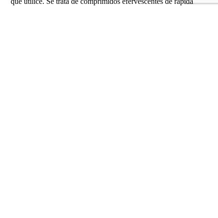
que utilice. Se trata de comprimidos efervescentes de rápida
disolución para la purificación y esterilización del agua potable.