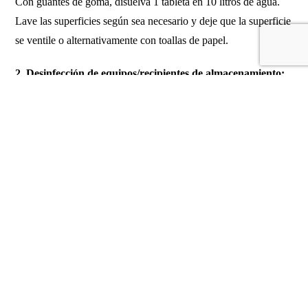
Con guantes de goma, disuelva 1 tableta en 10 litros de agua.
Lave las superficies según sea necesario y deje que la superficie
se ventile o alternativamente con toallas de papel.
2. Desinfección de equipos/recipientes de almacenamiento:
Los equipos de cocina y de uso médico se pueden desinfectar
con una solución hecha con 1 tableta en 5 litros de agua.